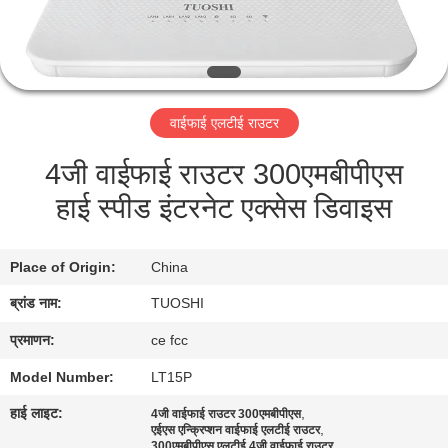
गुणवत्ता
नियंत्रण
संपर्क
वाईफाई एलटीई राउटर
करें
4जी वाईफाई राउटर 300एमबीपीएस
हाई स्पीड इंटरनेट एक्सेस डिवाइस
समाचार
मामलों
Place of Origin:
China
ब्रांड नाम:
TUOSHI
एक
प्रमाणन:
ce fcc
उद्धरण
Model Number:
LT15P
की
हाई लाइट:
,
4जी वाईफाई राउटर 300एमबीपीएस
,
एईएस एन्क्रिप्शन वाईफाई एलटीई राउटर
विनती
300एमबीपीएस एलटीई 4जी वाईफाई राउटर