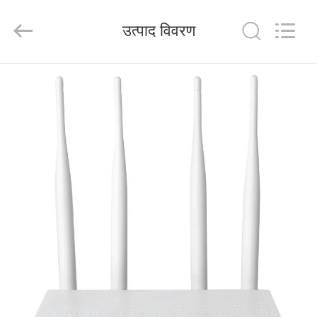
Tuoshi
Network
Communications
उत्पाद विवरण
Co.,
Ltd.
All
Rights
Reserved.
घर
उत्पादों
हमारे
बारे
में
कारखाना
भ्रमण