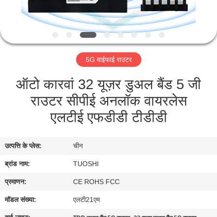
गुणवत्ता
नियंत्रण
संपर्क
5G वाईफाई राउटर
करें
ऑटो कारवां 32 यूज़र डुअल बैंड 5 जी
राउटर सीपीई अनलॉक वायरलेस
समाचार
एलटीई एफडीडी टीडीडी
मामलों
उत्पत्ति के प्लेस:
चीन
एक
ब्रांड नाम:
TUOSHI
उद्धरण
प्रमाणन:
CE ROHS FCC
की
मॉडल संख्या:
एलटी21एम
विनती