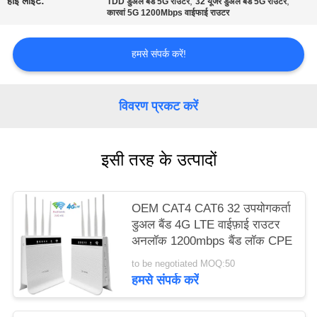
हाई लाइट:
,
,
TDD डुअल बैंड 5G राउटर
32 यूजर डुअल बैंड 5G राउटर
करे
कारवां 5G 1200Mbps वाईफाई राउटर
हमसे संपर्क करें!
VR
साइटमैप
विवरण प्रकट करें
PRIVACY
इसी तरह के उत्पादों
POLICY
OEM CAT4 CAT6 32 उपयोगकर्ता
डुअल बैंड 4G LTE वाईफ़ाई राउटर
अनलॉक 1200mbps बैंड लॉक CPE
to be negotiated MOQ:50
हमसे संपर्क करें