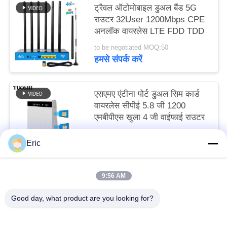
ट्रैवल ऑटोमोबाइल डुअल बैंड 5G
राउटर 32User 1200Mbps CPE
अनलॉक वायरलेस LTE FDD TDD
to be negotiated MOQ:50
हमसे संपर्क करें
एसएमए एंटीना पोर्ट डुअल सिम कार्ड
वायरलेस सीपीई 5.8 जी 1200
एमबीपीएस खुला 4 जी वाईफाई राउटर
to be negotiated MOQ:50
Eric
हमसे संपर्क करें
9:56 AM
लोकप्रिय श्रेणियां
सभी
Good day, what product are you looking for?
वाईफाई एलटीई राउटर
4जी एलटीई राउटर 300 एमबीपीएस