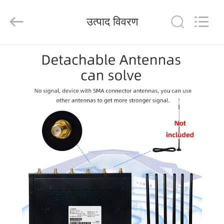
Tuoshi
Network
Communications
उत्पाद विवरण
Co.,
Ltd.
All
Rights
Reserved.
घर
उत्पादों
हमारे
बारे
में
कारखाना
भ्रमण