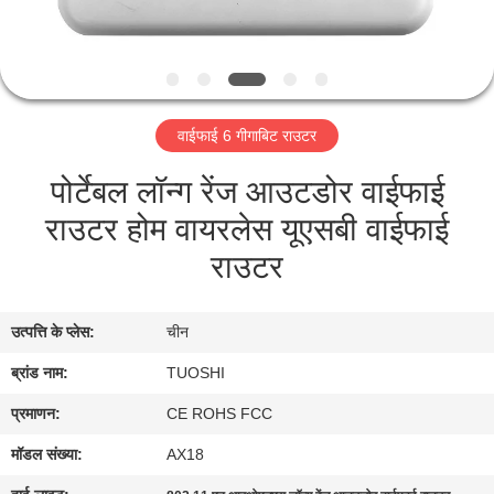
गुणवत्ता
नियंत्रण
संपर्क
वाईफाई 6 गीगाबिट राउटर
करें
पोर्टेबल लॉन्ग रेंज आउटडोर वाईफाई
राउटर होम वायरलेस यूएसबी वाईफाई
समाचार
राउटर
मामलों
उत्पत्ति के प्लेस:
चीन
एक
ब्रांड नाम:
TUOSHI
उद्धरण
प्रमाणन:
CE ROHS FCC
की
मॉडल संख्या:
AX18
विनती