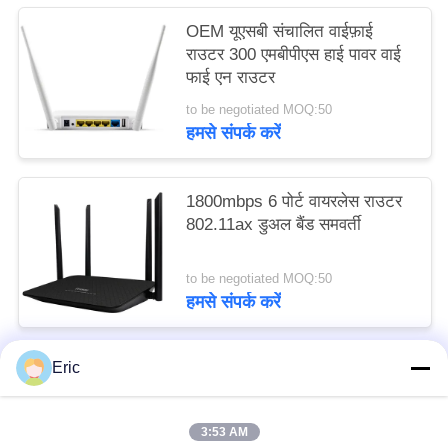
OEM यूएसबी संचालित वाईफ़ाई
राउटर 300 एमबीपीएस हाई पावर वाई
फाई एन राउटर
to be negotiated MOQ:50
हमसे संपर्क करें
1800mbps 6 पोर्ट वायरलेस राउटर
802.11ax डुअल बैंड समवर्ती
to be negotiated MOQ:50
हमसे संपर्क करें
Eric
लोकप्रिय श्रेणियां
सभी
3:53 AM