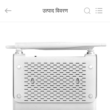
Tuoshi
Network
Communications
उत्पाद विवरण
Co.,
Ltd.
All
Rights
Reserved.
घर
उत्पादों
हमारे
बारे
में
कारखाना
भ्रमण