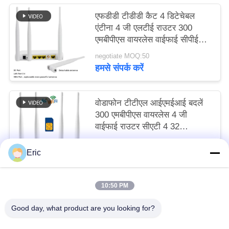
एफडीडी टीडीडी कैट 4 डिटेचेबल
एंटीना 4 जी एलटीई राउटर 300
एमबीपीएस वायरलेस वाईफाई सीपीई
मोडेम ईथरनेट वान
negotiate MOQ:50
हमसे संपर्क करें
वोडाफोन टीटीएल आईएमईआई बदलें
300 एमबीपीएस वायरलेस 4 जी
वाईफाई राउटर सीएटी 4 32
उपयोगकर्ता आरजे 45 सीपीई
negotiate MOQ:50
Eric
हमसे संपर्क करें
10:50 PM
लोकप्रिय श्रेणियां
सभी
Good day, what product are you looking for?