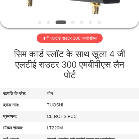
गुणवत्ता
नियंत्रण
संपर्क
4जी एलटीई राउटर 300 एमबीपीएस
करें
सिम कार्ड स्लॉट के साथ खुला 4 जी
एलटीई राउटर 300 एमबीपीएस लैन
समाचार
पोर्ट
मामलों
उत्पत्ति के प्लेस:
चीन
एक
ब्रांड नाम:
TUOSHI
उद्धरण
प्रमाणन:
CE ROHS FCC
की
मॉडल संख्या:
LT220M
विनती