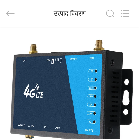
Tuoshi
Network
Communications
उत्पाद विवरण
Co.,
Ltd.
All
Rights
Reserved.
घर
उत्पादों
हमारे
बारे
में
कारखाना
भ्रमण