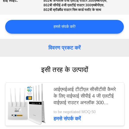
हाई लाइट:
,
802बी अनलॉक 4जी एलटीई राउटर 300एमबीपीएस
,
करे
802बी सीपीई 4जी एलटीई राउटर 300एमबीपीएस
802बी ब्रॉडबैंड राउटर सिम कार्ड स्लॉट के साथ
VR
हमसे संपर्क करें!
साइटमैप
विवरण प्रकट करें
PRIVACY
इसी तरह के उत्पादों
POLICY
आईएमईआई टीटीएल सीसीटीवी कैमरे
के लिए वाईफाई सीपीई 4 जी एलटीई
वाईफ़ाई राउटर अनलॉक 300
एमबीपीएस बदलें
to be negotiated MOQ:50
हमसे संपर्क करें