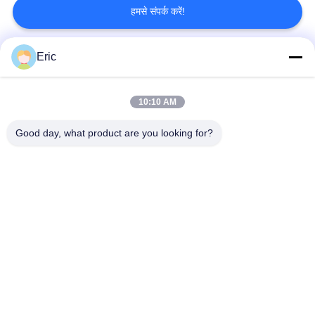
हमसे संपर्क करें!
Eric
लोकप्रिय श्रेणियां
सभी
10:10 AM
वाईफाई एलटीई राउटर
4जी एलटीई राउटर 300 एमबीपीएस
Good day, what product are you looking for?
एलटीई राउटर वोल्ट
डुअल सिम मोबाइल राउटर
5G वाईफाई राउटर
5जी आउटडोर सीपीई
4जी एलटीई आउटडोर सीपीई राउटर
यूएसबी वाईफाई रेंज एक्सटेंडर
सदस्यता लें