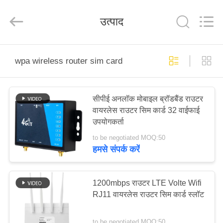
Tuoshi
Network
Communications
उत्पाद
Co.,
Ltd.
All
Rights
Reserved.
घर
wpa wireless router sim card
उत्पादों
सीपीई अनलॉक मोबाइल ब्रॉडबैंड राउटर
वायरलेस राउटर सिम कार्ड 32 वाईफाई
हमारे
उपयोगकर्ता
बारे
to be negotiated MOQ:50
में
हमसे संपर्क करें
कारखाना
1200mbps राउटर LTE Volte Wifi
RJ11 वायरलेस राउटर सिम कार्ड स्लॉट
भ्रमण
to be negotiated MOQ:50