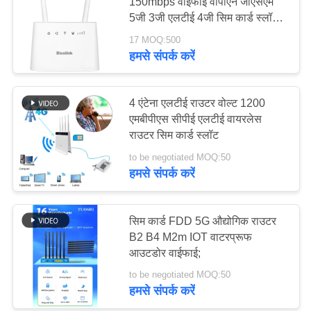
150mbps वाईफाई वीपीएन जीएसएम
करे
5जी 3जी एलटीई 4जी सिम कार्ड स्लॉट
के साथ
17 MOQ:500
हमसे संपर्क करें
VR
साइटमैप
4 एंटेना एलटीई राउटर वोल्ट 1200
एमबीपीएस सीपीई एलटीई वायरलेस
राउटर सिम कार्ड स्लॉट
PRIVACY
to be negotiated MOQ:50
POLICY
हमसे संपर्क करें
सिम कार्ड FDD 5G औद्योगिक राउटर
B2 B4 M2m IOT वाटरप्रूफ
आउटडोर वाईफाई;
to be negotiated MOQ:50
हमसे संपर्क करें